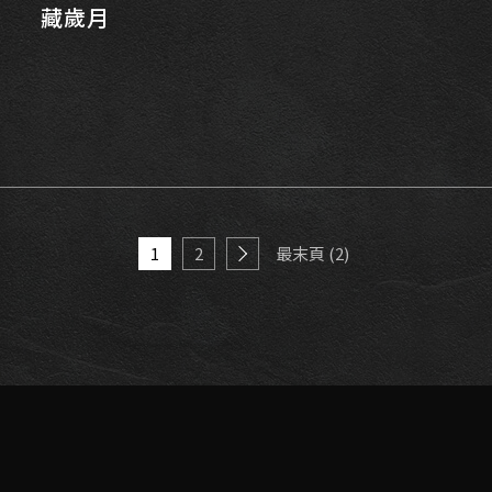
藏歲月
1
2
最末頁 (2)